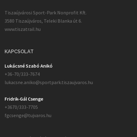
Tiszaújvárosi Sport-Park Nonprofit Kft.
3580 Tiszaújváros, Teleki Blanka út 6.
www.tiszatrail.hu
KAPCSOLAT
Lukácsné Szabó Anikó
+36-70/333-7674
lukacsne.aniko@sportpark.tiszaujvaros.hu
Fridrik-Gál Csenge
+3670/333-7705
fgcsenge@tujvaros.hu