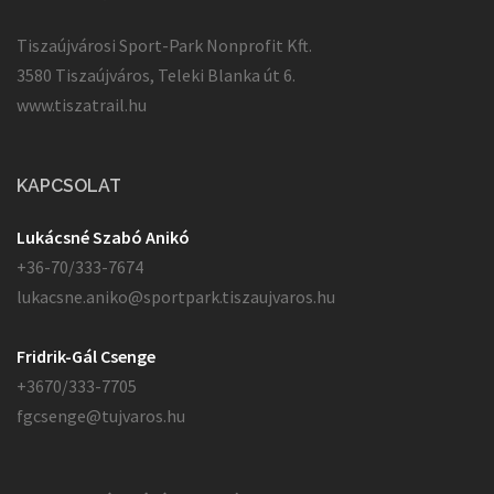
Tiszaújvárosi Sport-Park Nonprofit Kft.
3580 Tiszaújváros, Teleki Blanka út 6.
www.tiszatrail.hu
KAPCSOLAT
Lukácsné Szabó Anikó
+36-70/333-7674
lukacsne.aniko@sportpark.tiszaujvaros.hu
Fridrik-Gál Csenge
+3670/333-7705
fgcsenge@tujvaros.hu