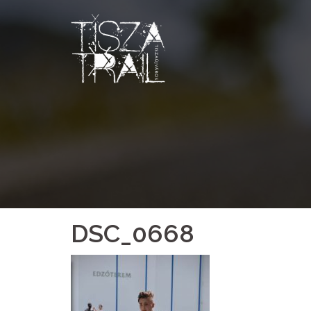
Skip
to
content
DSC_0668