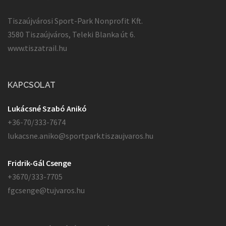
Tiszaújvárosi Sport-Park Nonprofit Kft.
3580 Tiszaújváros, Teleki Blanka út 6.
www.tiszatrail.hu
KAPCSOLAT
Lukácsné Szabó Anikó
+36-70/333-7674
lukacsne.aniko@sportpark.tiszaujvaros.hu
Fridrik-Gál Csenge
+3670/333-7705
fgcsenge@tujvaros.hu