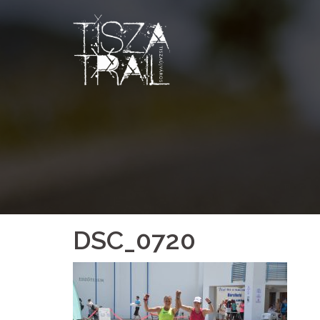
Skip
to
content
DSC_0720