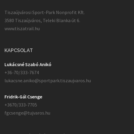
Tiszaújvárosi Sport-Park Nonprofit Kft.
3580 Tiszaújváros, Teleki Blanka út 6.
www.tiszatrail.hu
KAPCSOLAT
Lukácsné Szabó Anikó
+36-70/333-7674
lukacsne.aniko@sportpark.tiszaujvaros.hu
Fridrik-Gál Csenge
+3670/333-7705
fgcsenge@tujvaros.hu