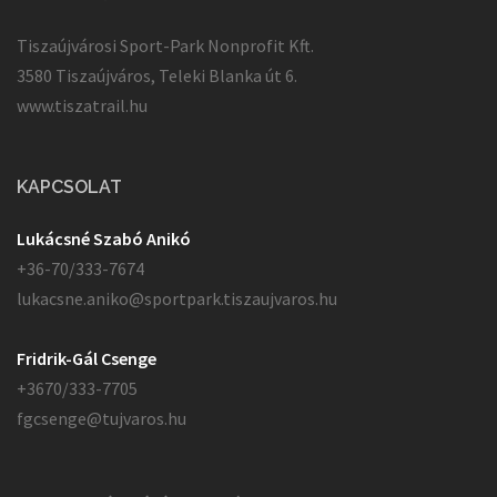
Tiszaújvárosi Sport-Park Nonprofit Kft.
3580 Tiszaújváros, Teleki Blanka út 6.
www.tiszatrail.hu
KAPCSOLAT
Lukácsné Szabó Anikó
+36-70/333-7674
lukacsne.aniko@sportpark.tiszaujvaros.hu
Fridrik-Gál Csenge
+3670/333-7705
fgcsenge@tujvaros.hu