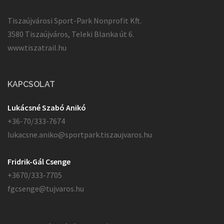
Tiszaújvárosi Sport-Park Nonprofit Kft.
3580 Tiszaújváros, Teleki Blanka út 6.
www.tiszatrail.hu
KAPCSOLAT
Lukácsné Szabó Anikó
+36-70/333-7674
lukacsne.aniko@sportpark.tiszaujvaros.hu
Fridrik-Gál Csenge
+3670/333-7705
fgcsenge@tujvaros.hu