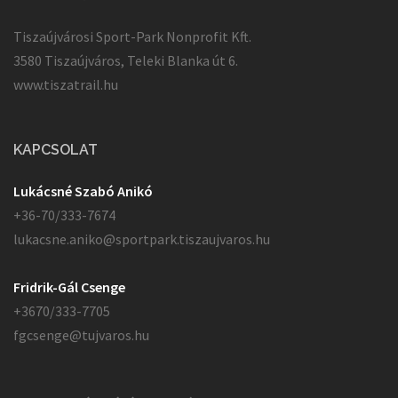
Tiszaújvárosi Sport-Park Nonprofit Kft.
3580 Tiszaújváros, Teleki Blanka út 6.
www.tiszatrail.hu
KAPCSOLAT
Lukácsné Szabó Anikó
+36-70/333-7674
lukacsne.aniko@sportpark.tiszaujvaros.hu
Fridrik-Gál Csenge
+3670/333-7705
fgcsenge@tujvaros.hu