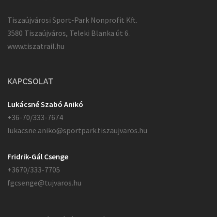
Tiszaújvárosi Sport-Park Nonprofit Kft.
3580 Tiszaújváros, Teleki Blanka út 6.
www.tiszatrail.hu
KAPCSOLAT
Lukácsné Szabó Anikó
+36-70/333-7674
lukacsne.aniko@sportpark.tiszaujvaros.hu
Fridrik-Gál Csenge
+3670/333-7705
fgcsenge@tujvaros.hu