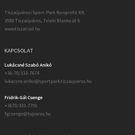
Tiszaújvárosi Sport-Park Nonprofit Kft.
3580 Tiszaújváros, Teleki Blanka út 6.
www.tiszatrail.hu
KAPCSOLAT
Lukácsné Szabó Anikó
+36-70/333-7674
lukacsne.aniko@sportpark.tiszaujvaros.hu
Fridrik-Gál Csenge
+3670/333-7705
fgcsenge@tujvaros.hu