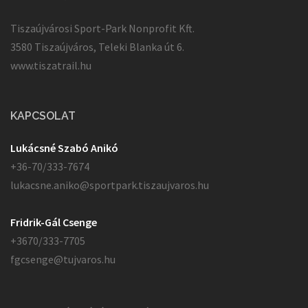
Tiszaújvárosi Sport-Park Nonprofit Kft.
3580 Tiszaújváros, Teleki Blanka út 6.
www.tiszatrail.hu
KAPCSOLAT
Lukácsné Szabó Anikó
+36-70/333-7674
lukacsne.aniko@sportpark.tiszaujvaros.hu
Fridrik-Gál Csenge
+3670/333-7705
fgcsenge@tujvaros.hu