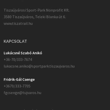
Tiszaújvárosi Sport-Park Nonprofit Kft.
3580 Tiszaújváros, Teleki Blanka út 6.
www.tiszatrail.hu
KAPCSOLAT
Lukácsné Szabó Anikó
+36-70/333-7674
lukacsne.aniko@sportpark.tiszaujvaros.hu
Fridrik-Gál Csenge
+3670/333-7705
fgcsenge@tujvaros.hu