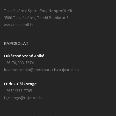
Tiszaújvárosi Sport-Park Nonprofit Kft.
3580 Tiszaújváros, Teleki Blanka út 6.
www.tiszatrail.hu
KAPCSOLAT
Lukácsné Szabó Anikó
+36-70/333-7674
lukacsne.aniko@sportpark.tiszaujvaros.hu
Fridrik-Gál Csenge
+3670/333-7705
fgcsenge@tujvaros.hu