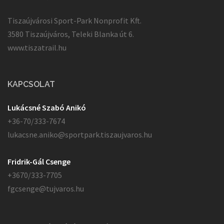
Tiszaújvárosi Sport-Park Nonprofit Kft.
3580 Tiszaújváros, Teleki Blanka út 6.
www.tiszatrail.hu
KAPCSOLAT
Lukácsné Szabó Anikó
+36-70/333-7674
lukacsne.aniko@sportpark.tiszaujvaros.hu
Fridrik-Gál Csenge
+3670/333-7705
fgcsenge@tujvaros.hu