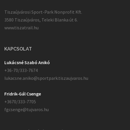
Tiszaújvárosi Sport-Park Nonprofit Kft.
3580 Tiszaújváros, Teleki Blanka út 6.
www.tiszatrail.hu
KAPCSOLAT
Lukácsné Szabó Anikó
+36-70/333-7674
lukacsne.aniko@sportpark.tiszaujvaros.hu
Fridrik-Gál Csenge
+3670/333-7705
fgcsenge@tujvaros.hu