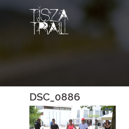
Skip
to
content
DSC_0886