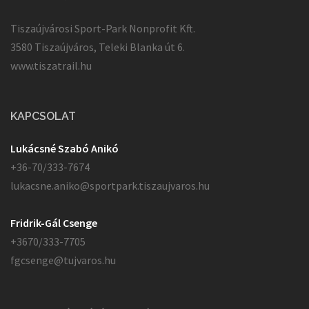
Tiszaújvárosi Sport-Park Nonprofit Kft.
3580 Tiszaújváros, Teleki Blanka út 6.
www.tiszatrail.hu
KAPCSOLAT
Lukácsné Szabó Anikó
+36-70/333-7674
lukacsne.aniko@sportpark.tiszaujvaros.hu
Fridrik-Gál Csenge
+3670/333-7705
fgcsenge@tujvaros.hu