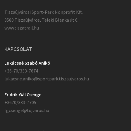
Tiszaújvárosi Sport-Park Nonprofit Kft.
3580 Tiszaújváros, Teleki Blanka út 6.
www.tiszatrail.hu
KAPCSOLAT
Lukácsné Szabó Anikó
+36-70/333-7674
lukacsne.aniko@sportpark.tiszaujvaros.hu
Fridrik-Gál Csenge
+3670/333-7705
fgcsenge@tujvaros.hu