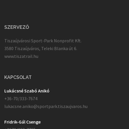
SZERVEZŐ
Tiszaújvárosi Sport-Park Nonprofit Kft.
3580 Tiszaújváros, Teleki Blanka út 6.
www.tiszatrail.hu
KAPCSOLAT
Lukácsné Szabó Anikó
+36-70/333-7674
lukacsne.aniko@sportpark.tiszaujvaros.hu
Fridrik-Gál Csenge