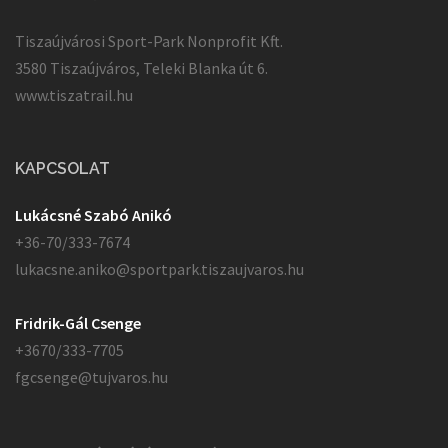
Tiszaújvárosi Sport-Park Nonprofit Kft.
3580 Tiszaújváros, Teleki Blanka út 6.
www.tiszatrail.hu
KAPCSOLAT
Lukácsné Szabó Anikó
+36-70/333-7674
lukacsne.aniko@sportpark.tiszaujvaros.hu
Fridrik-Gál Csenge
+3670/333-7705
fgcsenge@tujvaros.hu