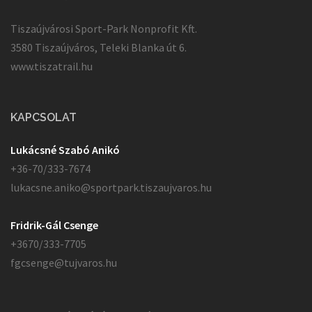
Tiszaújvárosi Sport-Park Nonprofit Kft.
3580 Tiszaújváros, Teleki Blanka út 6.
www.tiszatrail.hu
KAPCSOLAT
Lukácsné Szabó Anikó
+36-70/333-7674
lukacsne.aniko@sportpark.tiszaujvaros.hu
Fridrik-Gál Csenge
+3670/333-7705
fgcsenge@tujvaros.hu