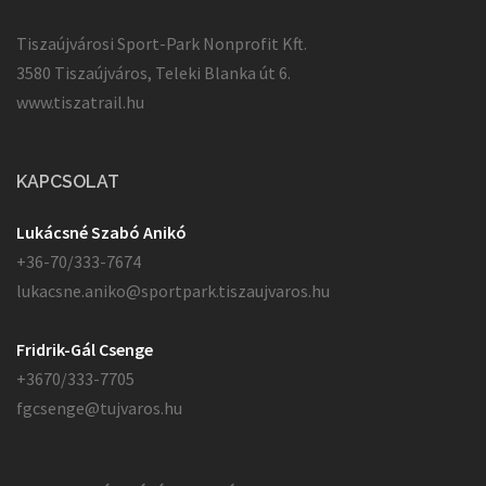
Tiszaújvárosi Sport-Park Nonprofit Kft.
3580 Tiszaújváros, Teleki Blanka út 6.
www.tiszatrail.hu
KAPCSOLAT
Lukácsné Szabó Anikó
+36-70/333-7674
lukacsne.aniko@sportpark.tiszaujvaros.hu
Fridrik-Gál Csenge
+3670/333-7705
fgcsenge@tujvaros.hu