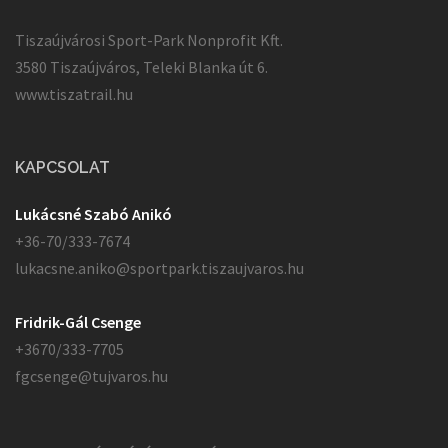
Tiszaújvárosi Sport-Park Nonprofit Kft.
3580 Tiszaújváros, Teleki Blanka út 6.
www.tiszatrail.hu
KAPCSOLAT
Lukácsné Szabó Anikó
+36-70/333-7674
lukacsne.aniko@sportpark.tiszaujvaros.hu
Fridrik-Gál Csenge
+3670/333-7705
fgcsenge@tujvaros.hu