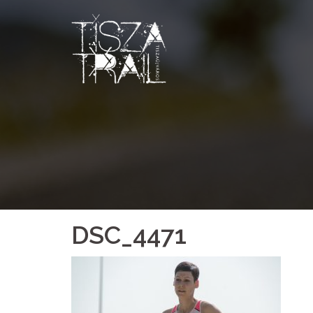
Skip
to
content
DSC_4471