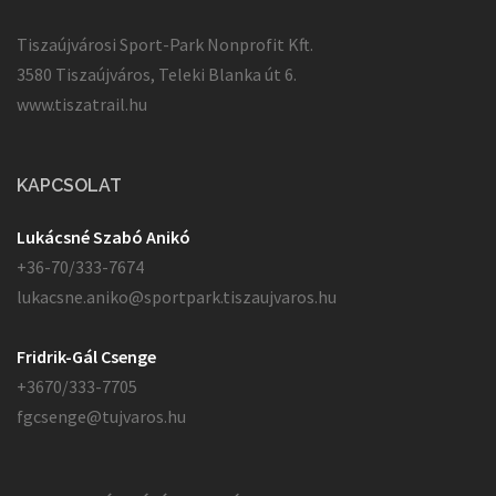
Tiszaújvárosi Sport-Park Nonprofit Kft.
3580 Tiszaújváros, Teleki Blanka út 6.
www.tiszatrail.hu
KAPCSOLAT
Lukácsné Szabó Anikó
+36-70/333-7674
lukacsne.aniko@sportpark.tiszaujvaros.hu
Fridrik-Gál Csenge
+3670/333-7705
fgcsenge@tujvaros.hu