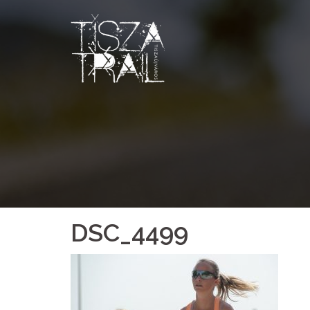
Skip
to
content
DSC_4499