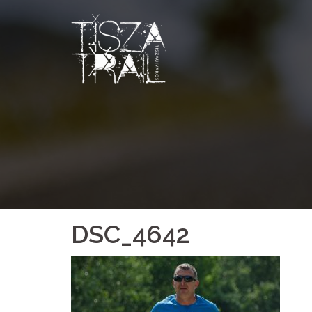
Skip
to
content
DSC_4642