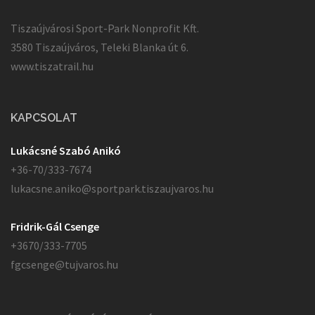
Tiszaújvárosi Sport-Park Nonprofit Kft.
3580 Tiszaújváros, Teleki Blanka út 6.
www.tiszatrail.hu
KAPCSOLAT
Lukácsné Szabó Anikó
+36-70/333-7674
lukacsne.aniko@sportpark.tiszaujvaros.hu
Fridrik-Gál Csenge
+3670/333-7705
fgcsenge@tujvaros.hu