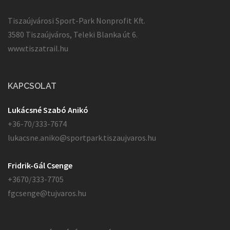
Tiszaújvárosi Sport-Park Nonprofit Kft.
3580 Tiszaújváros, Teleki Blanka út 6.
www.tiszatrail.hu
KAPCSOLAT
Lukácsné Szabó Anikó
+36-70/333-7674
lukacsne.aniko@sportpark.tiszaujvaros.hu
Fridrik-Gál Csenge
+3670/333-7705
fgcsenge@tujvaros.hu