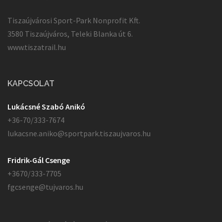
Tiszaújvárosi Sport-Park Nonprofit Kft.
3580 Tiszaújváros, Teleki Blanka út 6.
www.tiszatrail.hu
KAPCSOLAT
Lukácsné Szabó Anikó
+36-70/333-7674
lukacsne.aniko@sportpark.tiszaujvaros.hu
Fridrik-Gál Csenge
+3670/333-7705
fgcsenge@tujvaros.hu