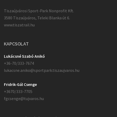
Tiszaújvárosi Sport-Park Nonprofit Kft.
3580 Tiszaújváros, Teleki Blanka út 6.
www.tiszatrail.hu
KAPCSOLAT
Lukácsné Szabó Anikó
+36-70/333-7674
lukacsne.aniko@sportpark.tiszaujvaros.hu
Fridrik-Gál Csenge
+3670/333-7705
fgcsenge@tujvaros.hu