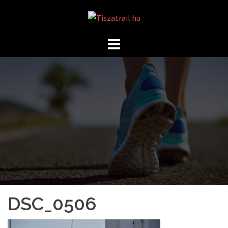
Skip
to
content
DSC_0506