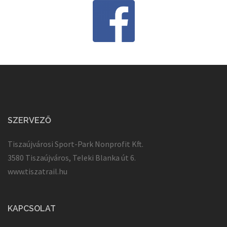
SZERVEZŐ
Tiszaújvárosi Sport-Park Nonprofit Kft.
3580 Tiszaújváros, Teleki Blanka út 6.
www.tiszatrail.hu
KAPCSOLAT