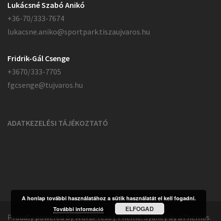
Lukácsné Szabó Anikó
+36-70/333-7674
lukacsne.aniko@sportpark.tiszaujvaros.hu
Fridrik-Gál Csenge
+3670/333-7705
fgcsenge@tujvaros.hu
ADATKEZELÉSI TÁJÉKOZTATÓ
A honlap további használatához a sütik használatát el kell fogadni.
ELFOGAD
További információ
Proudly powered by WordPress
|
Theme:
Sydney
by aThemes.