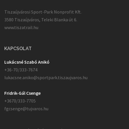
Tiszaújvárosi Sport-Park Nonprofit Kft.
3580 Tiszaújváros, Teleki Blanka út 6.
www.tiszatrail.hu
KAPCSOLAT
Lukácsné Szabó Anikó
+36-70/333-7674
lukacsne.aniko@sportpark.tiszaujvaros.hu
Fridrik-Gál Csenge
+3670/333-7705
fgcsenge@tujvaros.hu