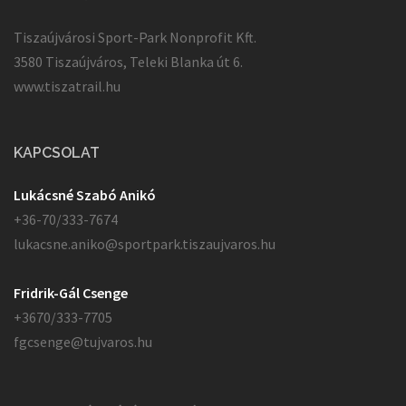
Tiszaújvárosi Sport-Park Nonprofit Kft.
3580 Tiszaújváros, Teleki Blanka út 6.
www.tiszatrail.hu
KAPCSOLAT
Lukácsné Szabó Anikó
+36-70/333-7674
lukacsne.aniko@sportpark.tiszaujvaros.hu
Fridrik-Gál Csenge
+3670/333-7705
fgcsenge@tujvaros.hu