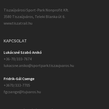
Tiszaújvárosi Sport-Park Nonprofit Kft.
3580 Tiszaújváros, Teleki Blanka út 6.
www.tiszatrail.hu
KAPCSOLAT
Lukácsné Szabó Anikó
+36-70/333-7674
lukacsne.aniko@sportpark.tiszaujvaros.hu
Fridrik-Gál Csenge
+3670/333-7705
fgcsenge@tujvaros.hu