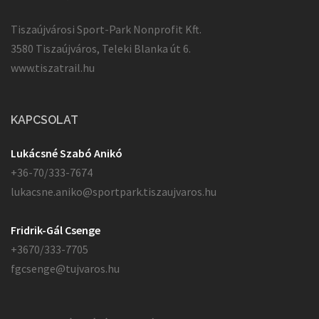
Tiszaújvárosi Sport-Park Nonprofit Kft.
3580 Tiszaújváros, Teleki Blanka út 6.
www.tiszatrail.hu
KAPCSOLAT
Lukácsné Szabó Anikó
+36-70/333-7674
lukacsne.aniko@sportpark.tiszaujvaros.hu
Fridrik-Gál Csenge
+3670/333-7705
fgcsenge@tujvaros.hu