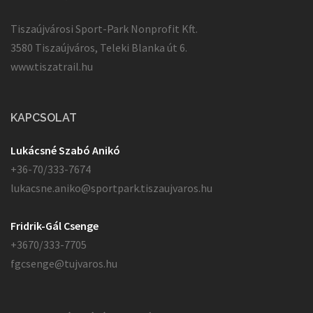
Tiszaújvárosi Sport-Park Nonprofit Kft.
3580 Tiszaújváros, Teleki Blanka út 6.
www.tiszatrail.hu
KAPCSOLAT
Lukácsné Szabó Anikó
+36-70/333-7674
lukacsne.aniko@sportpark.tiszaujvaros.hu
Fridrik-Gál Csenge
+3670/333-7705
fgcsenge@tujvaros.hu