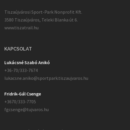
Tiszaújvárosi Sport-Park Nonprofit Kft.
3580 Tiszaújváros, Teleki Blanka út 6.
www.tiszatrail.hu
KAPCSOLAT
Lukácsné Szabó Anikó
+36-70/333-7674
lukacsne.aniko@sportpark.tiszaujvaros.hu
Fridrik-Gál Csenge
+3670/333-7705
fgcsenge@tujvaros.hu