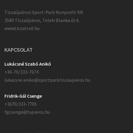
Tiszaújvárosi Sport-Park Nonprofit Kft.
3580 Tiszaújváros, Teleki Blanka út 6.
www.tiszatrail.hu
KAPCSOLAT
Lukácsné Szabó Anikó
+36-70/333-7674
lukacsne.aniko@sportpark.tiszaujvaros.hu
Fridrik-Gál Csenge
+3670/333-7705
fgcsenge@tujvaros.hu