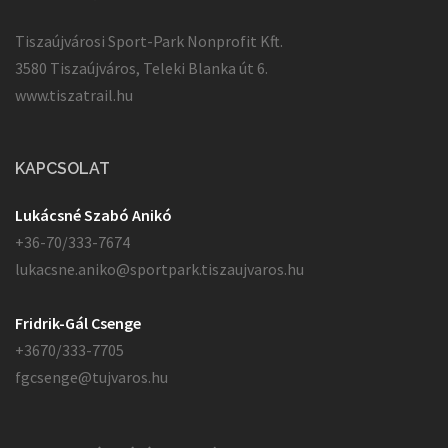
Tiszaújvárosi Sport-Park Nonprofit Kft.
3580 Tiszaújváros, Teleki Blanka út 6.
www.tiszatrail.hu
KAPCSOLAT
Lukácsné Szabó Anikó
+36-70/333-7674
lukacsne.aniko@sportpark.tiszaujvaros.hu
Fridrik-Gál Csenge
+3670/333-7705
fgcsenge@tujvaros.hu