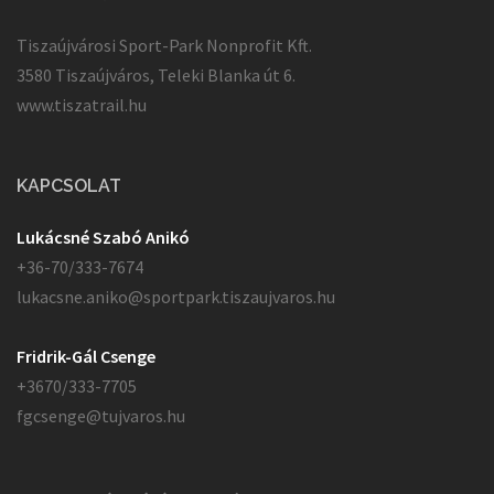
Tiszaújvárosi Sport-Park Nonprofit Kft.
3580 Tiszaújváros, Teleki Blanka út 6.
www.tiszatrail.hu
KAPCSOLAT
Lukácsné Szabó Anikó
+36-70/333-7674
lukacsne.aniko@sportpark.tiszaujvaros.hu
Fridrik-Gál Csenge
+3670/333-7705
fgcsenge@tujvaros.hu