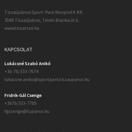
Tiszaújvárosi Sport-Park Nonprofit Kft.
3580 Tiszaújváros, Teleki Blanka út 6.
www.tiszatrail.hu
KAPCSOLAT
Lukácsné Szabó Anikó
+36-70/333-7674
lukacsne.aniko@sportpark.tiszaujvaros.hu
Fridrik-Gál Csenge
+3670/333-7705
fgcsenge@tujvaros.hu