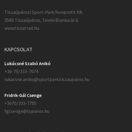
Tiszaújvárosi Sport-Park Nonprofit Kft.
3580 Tiszaújváros, Teleki Blanka út 6.
www.tiszatrail.hu
KAPCSOLAT
Lukácsné Szabó Anikó
+36-70/333-7674
lukacsne.aniko@sportpark.tiszaujvaros.hu
Fridrik-Gál Csenge
+3670/333-7705
fgcsenge@tujvaros.hu