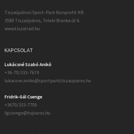
Tiszaújvárosi Sport-Park Nonprofit Kft.
3580 Tiszaújváros, Teleki Blanka út 6.
www.tiszatrail.hu
KAPCSOLAT
Lukácsné Szabó Anikó
+36-70/333-7674
lukacsne.aniko@sportpark.tiszaujvaros.hu
Fridrik-Gál Csenge
+3670/333-7705
fgcsenge@tujvaros.hu