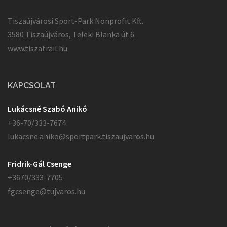
Tiszaújvárosi Sport-Park Nonprofit Kft.
3580 Tiszaújváros, Teleki Blanka út 6.
www.tiszatrail.hu
KAPCSOLAT
Lukácsné Szabó Anikó
+36-70/333-7674
lukacsne.aniko@sportpark.tiszaujvaros.hu
Fridrik-Gál Csenge
+3670/333-7705
fgcsenge@tujvaros.hu