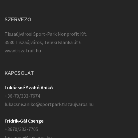
SZERVEZŐ
Tiszaújvárosi Sport-Park Nonprofit Kft.
3580 Tiszaújváros, Teleki Blanka út 6.
www.tiszatrail.hu
KAPCSOLAT
Lukácsné Szabó Anikó
+36-70/333-7674
lukacsne.aniko@sportpark.tiszaujvaros.hu
Fridrik-Gál Csenge
+3670/333-7705
fgcsenge@tujvaros.hu